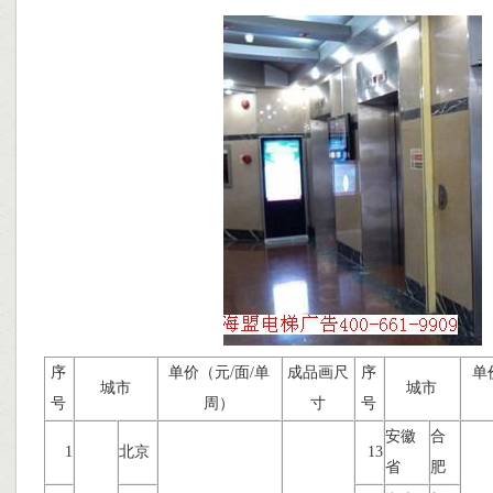
序
单价（元/面/单
成品画尺
序
单
城市
城市
号
周）
寸
号
安徽
合
1
北京
13
省
肥