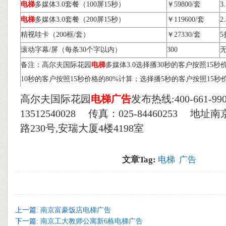
电梯
多媒体3.0套餐（100屏15秒）
￥59800/套
3
电梯
多媒体3.0套餐（200屏15秒）
￥119600/套
2
精视哇卡（200框/套）
￥27330/套
5
滚动字幕/屏（每条30个字以内）
300
备注：高尔夫国际花园
电梯
多媒体3.0选择播30秒的客户按照15秒
10秒的客户按照15秒价格的80%计算；选择播5秒的客户按照15秒
高尔夫国际花园
电梯
广告
发布热线:400-661-9909
13512540028 传真：025-84460253 
路230号,安瑞大厦4楼4198室
文章Tag:
电梯
广告
上一篇:
南京富豪饭店电梯广告
下一篇:
南京工大教师公寓新6栋电梯广告