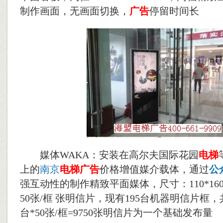
制作画面，无画面切换，
广告
停留时间长
媒体WAKA：安装在高尔夫国际花园
电梯
上的
南京
电梯
广告
价格增值媒介载体，通过
公
强互动性的制作精致平面媒体，尺寸：110*160
50张/框 张明信片，现有195台机器明信片框，共
台*50张/框=9750张明信片为一个基础发布量