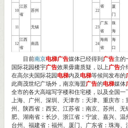
省
江苏
厦
10
苏州
22
省
门
广东
珠
11
无锡
23
省
海
江西
海南
海
12
南昌
24
省
省
口
目前
南京
电梯
广告
媒体已经得到
广告
主的
国际花园楼宇
广告
效果毋庸质疑，以上
广告
介
在高尔夫国际花园
电梯
内及
电梯
等候间发布的
此商茂世纪广场外，南京海盟
广告
的
电梯
媒体
全市的各大高端写字楼和住宅楼，以及全国一
上海、广州、深圳、天津市：天津、重庆市：
州、陕西省：西安、江苏省：南京、苏州、无
肥、湖南省：长沙、浙江省：宁波、嘉兴、温
台州、福建省：福州、厦门、广东省：珠海、