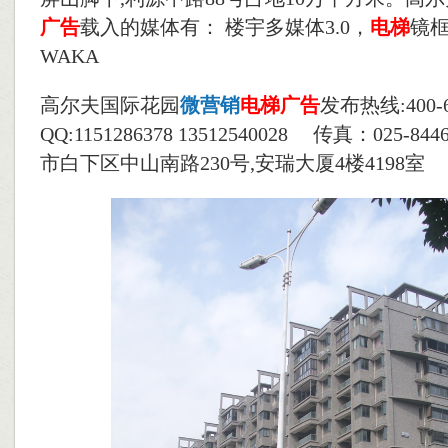
广告
载入的媒体有： 楼宇多媒体3.0，
电梯
镜框
WAKA
高尔夫国际花园
微营销
电梯
广告
发布热线:400-6
QQ:1151286378 13512540028 传真：025-
市白下区中山南路230号,安瑞大厦4楼4198室