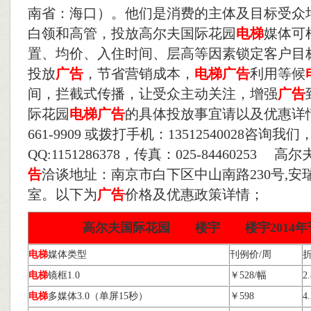
南省：海口）。他们是消费的主体及目标受众
白领和高管，投放高尔夫国际花园
电梯
媒体可
置、均价、入住时间、层高等因素锁定客户目
投放
广告
，节省营销成本，
电梯
广告
利用等候
间，拦截式传播，让受众主动关注，增强
广告
际花园
电梯
广告
的具体投放事宜请以及优惠详情
661-9909 或拨打手机：13512540028咨询我们
QQ:1151286378，传真：025-84460253 
告
洽谈地址：南京市白下区中山南路230号,安瑞大
室。以下为
广告
价格及优惠政策详情；
高尔夫国际花园
电梯
楼宇
广告
楼宇2014
电梯
媒体类型
刊例价/周
电梯
镜框1.0
￥528/幅
2
电梯
多媒体3.0（单屏15秒）
￥598
4.