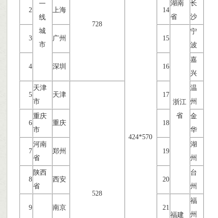
湖南
长
一
2
上海
14
省
沙
线
728
城
宁
3
广州
15
市
波
嘉
4
深圳
16
兴
天津
温
5
天津
17
市
州
浙江
省
重庆
金
6
重庆
18
市
华
424*570
河南
湖
7
郑州
19
省
州
陕西
台
8
西安
20
省
州
528
福
9
南京
21
州
福建