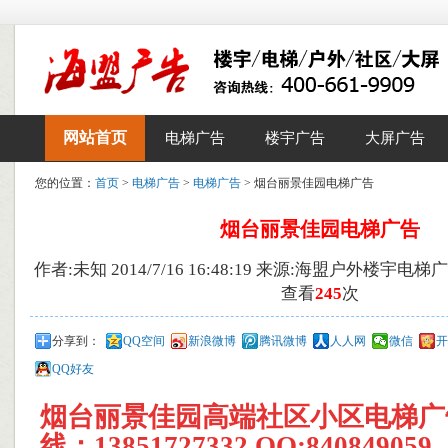
网站首页
电梯广告
楼宇广告
大屏广告
您的位置：
首页
>
电梯广告
>
电梯广告
> 烟台丽景佳园电梯广告
烟台丽景佳园电梯广告
作者:未知 2014/7/16 16:48:19 来源:海盟户外楼宇电
查看
245
次
分享到：
QQ空间
新浪微博
腾讯微博
人人网
微信
开
QQ好友
烟台丽景佳园高端社区小区
电梯广
线：13851727332,QQ:84084905