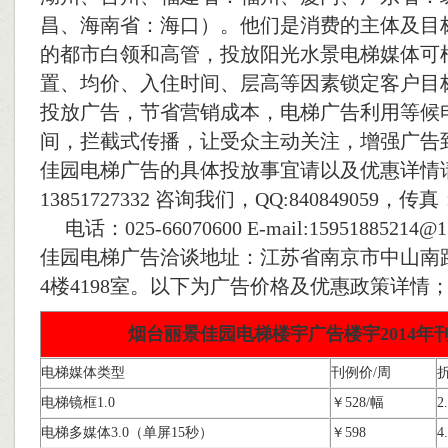
昌、海南省：海口）。他们是消费的主体及目
的都市白领和高管，投放阳光水景电梯媒体可
置、均价、入住时间、层高等因素锁定客户目
投放广告，节省营销成本，电梯广告利用等候
间，拦截式传播，让受众主动关注，增强广告
佳园电梯广告的具体投放事宜请以及优惠详情
13851727332 咨询我们，QQ:840849059，传真：0
电话：025-66070600 E-mail:15951885214
佳园电梯广告洽谈地址：江苏省南京市中山南路2
4楼4198室。以下为广告价格及优惠政策详情
烟台丽景佳园电梯楼宇广告楼宇2014年刊
电梯媒体类型
刊例价/周
电梯镜框1.0
￥528/幅
2
电梯多媒体3.0（单屏15秒）
￥598
4