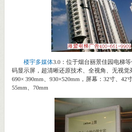
楼宇多媒体
3.0：位于烟台丽景佳园电梯
码显示屏，超清晰还原技术、全视角、无视觉
690× 390mm、930×520mm，屏幕：32寸、4
55mm、70mm