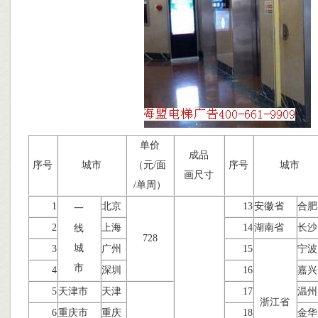
单价
成品
序号
城市
（元/面
序号
城市
画尺寸
/单周）
1
北京
13
安徽省
合肥
一
2
上海
14
湖南省
长沙
线
728
城
3
广州
15
宁波
市
4
深圳
16
嘉兴
5
天津市
天津
17
温州
浙江省
6
重庆市
重庆
18
金华