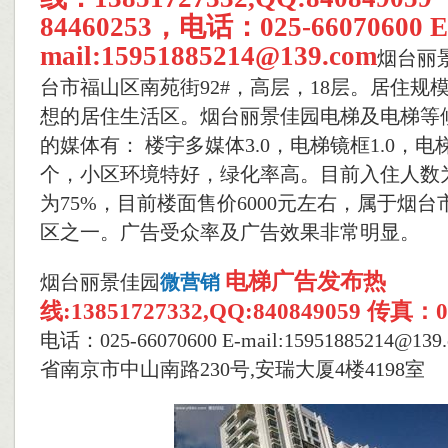
84460253，电话：025-66070600 E
mail:15951885214@139.com
烟台丽
台市福山区南苑街92#，高层，18层。居住规模
想的居住生活区。烟台丽景佳园电梯及电梯等
的媒体有： 楼宇多媒体3.0，电梯镜框1.0，电
个，小区环境特好，绿化率高。目前入住人数为
为75%，目前楼面售价6000元左右，属于烟
区之一。广告受众率及广告效果非常明显。
电梯广告发布热
烟台丽景佳园
微营销
线:13851727332,QQ:840849059 传真：02
电话：025-66070600 E-mail:15951885214@
省南京市中山南路230号,安瑞大厦4楼4198室