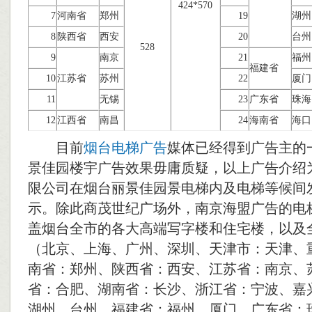
424*570
7
河南省
郑州
19
湖州
8
陕西省
西安
20
台州
528
9
南京
21
福州
福建省
10
江苏省
苏州
22
厦门
11
无锡
23
广东省
珠海
12
江西省
南昌
24
海南省
海口
目前
烟台电梯广告
媒体已经得到广告主的
景佳园楼宇广告效果毋庸质疑，以上广告介绍
限公司在烟台丽景佳园景电梯内及电梯等候间
示。除此商茂世纪广场外，南京海盟广告的电
盖烟台全市的各大高端写字楼和住宅楼，以及
（北京、上海、广州、深圳、天津市：天津、
南省：郑州、陕西省：西安、江苏省：南京、
省：合肥、湖南省：长沙、浙江省：宁波、嘉
湖州、台州、福建省：福州、厦门、广东省：