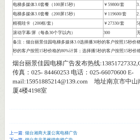
电梯多媒体3.0套餐（100屏15秒）
￥59800/套
3
电梯多媒体3.0套餐（200屏15秒）
￥119600/套
2
精视哇卡（200框/套）
￥27330/套
5
滚动字幕/屏（每条30个字以内）
300
备注：烟台丽景佳园电梯多媒体3.0选择播30秒的客户按照15秒价格
秒的客户按照15秒价格的80%计算；选择播5秒的客户按照15秒价格
烟台丽景佳园电梯广告发布热线:13851727332,QQ
传真：025- 84460253 电话：025-66070600 E-
mail:15951885214@139.com 地址南京市
厦4楼4198室
上一篇:
烟台湘商大厦公寓电梯广告
下一篇:
烟台市北美枫情电梯广告