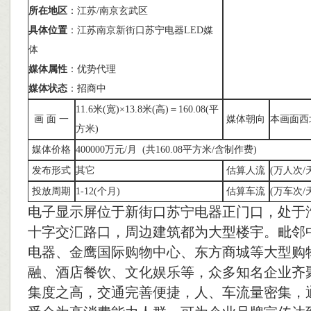
所在地区
：江苏/南京玄武区
具体位置
：江苏南京新街口苏宁电器LED媒
体
媒体属性
：优势代理
媒体状态
：招商中
11.6米(宽)×13.8米(高)＝160.08(平
画 面 一
媒体朝向
本画面西
方米)
媒体价格
400000万元/月 (共160.08平方米/含制作费)
发布形式
其它
估算人流
(万人次/
投放周期
1-12(个月)
估算车流
(万车次/
电子显示屏位于新街口苏宁电器正门口，处于
十字交汇路口，周边建筑都为大型楼宇。毗邻
电器、金鹰国际购物中心、东方商城等大型购
融、酒店餐饮、文化娱乐等，众多知名企业齐
集度之高，交通完善便捷，人、车流量密集，